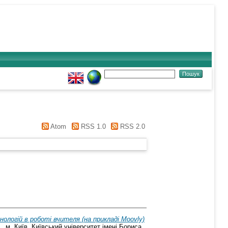
Atom
RSS 1.0
RSS 2.0
ологій в роботі вчителя (на прикладі Moovly)
, м. Київ, Київський університет імені Бориса