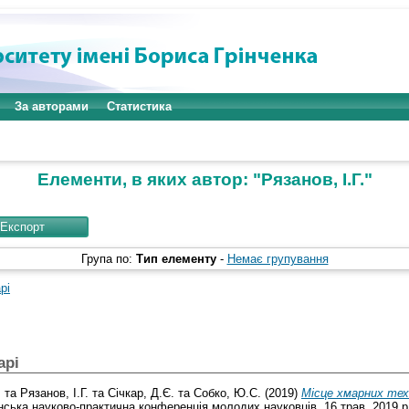
За авторами
Статистика
Елементи, в яких автор: "
Рязанов, І.Г.
"
Група по:
Тип елементу
-
Немає групування
рі
арі
.
та
Рязанов, І.Г.
та
Січкар, Д.Є.
та
Собко, Ю.С.
(2019)
Місце хмарних техн
їнська науково-практична конференція молодих науковців, 16 трав. 2019 р.