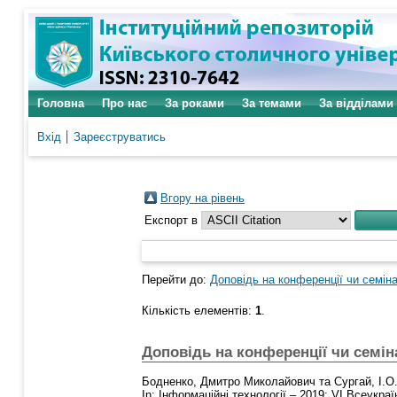
Головна
Про нас
За роками
За темами
За відділами
Вхід
Зареєструватись
Вгору на рівень
Експорт в
Перейти до:
Доповідь на конференції чи семіна
Кількість елементів:
1
.
Доповідь на конференції чи семін
Бодненко, Дмитро Миколайович
та
Сургай, І.О
In: Інформаційні технології – 2019: VІ Всеукра