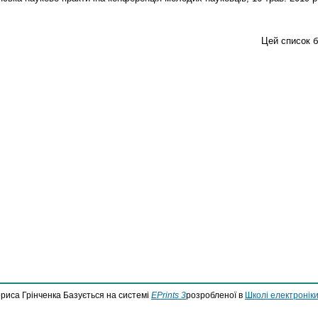
Цей список 
ориса Грінченка Базується на системі
EPrints 3
розробленої в
Школі електроніки