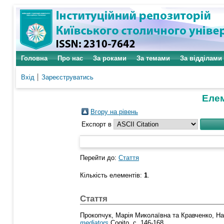
Головна
Про нас
За роками
За темами
За відділами
Вхід
Зареєструватись
Елем
Вгору на рівень
Експорт в
Перейти до:
Стаття
Кількість елементів:
1
.
Стаття
Прокопчук, Марія Миколаївна
та
Кравченко, На
mediators
Cogito. с. 146-168.