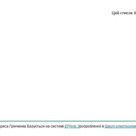
Цей список 
ориса Грінченка Базується на системі
EPrints 3
розробленої в
Школі електроніки