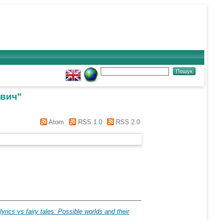
ович
"
Atom
RSS 1.0
RSS 2.0
rics vs fairy tales: Possible worlds and their