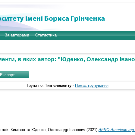
За авторами
Статистика
енти, в яких автор: "
Юденко, Олександр Іван
Група по:
Тип елементу
-
Немає групування
талія Кимівна
та
Юденко, Олександр Іванович
(2021)
AFRO-American rap ly