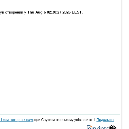
був створений у
Thu Aug 6 02:30:27 2026 EEST
.
 і комп'ютерних наук
при Саутгемптонському університеті.
Подальша