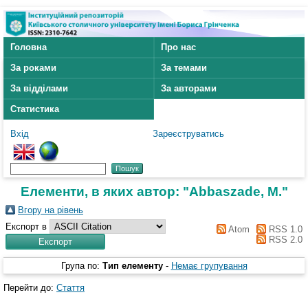
Головна
Про нас
За роками
За темами
За відділами
За авторами
Статистика
Вхід
Зареєструватись
Елементи, в яких автор: "
Abbaszade, M.
"
Вгору на рівень
Експорт в
Atom
RSS 1.0
RSS 2.0
Група по:
Тип елементу
-
Немає групування
Перейти до:
Стаття