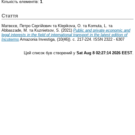
Кількість елементів:
1
.
Стаття
Матвєєв, Петро Сергійович
та
Klepikova, O.
та
Kornuta, L.
та
Abbaszade, M.
та
Kuznietsov, S.
(2021)
Public and private economic and
legal interests in the field of international transport in the latest edition of
Incoterms
Amazonia Investiga, (10(46)). с. 217-224. ISSN 2322 - 6307
Цей список був створений у
Sat Aug 8 02:27:14 2026 EEST
.