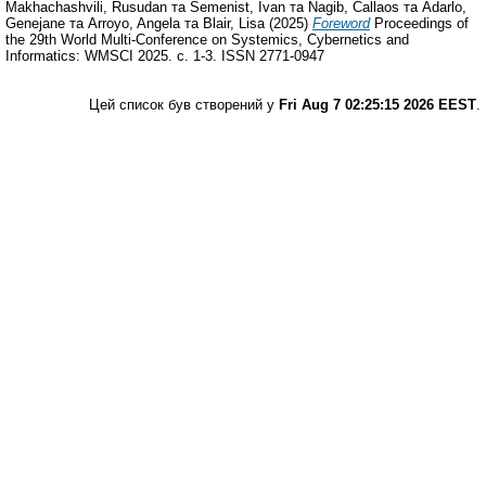
Makhachashvili, Rusudan
та
Semenist, Ivan
та
Nagib, Callaos
та
Adarlo,
Genejane
та
Arroyo, Angela
та
Blair, Lisa
(2025)
Foreword
Proceedings of
the 29th World Multi-Conference on Systemics, Cybernetics and
Informatics: WMSCI 2025. с. 1-3. ISSN 2771-0947
Цей список був створений у
Fri Aug 7 02:25:15 2026 EEST
.