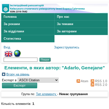
Головна
Про нас
За роками
За темами
За відділами
За авторами
Статистика
Вхід
Зареєструватись
Елементи, в яких автор: "
Adarlo, Genejane
"
Вгору на рівень
Експорт в
Atom
RSS 1.0
RSS 2.0
Група по:
Тип елементу
-
Немає групування
Кількість елементів:
1
.