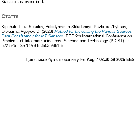
Кількість елементів:
1
.
Стаття
Kipchuk, F.
та
Sokolov, Volodymyr
та
Skladannyi, Pavlo
та
Zhyltsov,
Oleksii
та
Ageyev, D.
(2023)
Method for Increasing the Various Sources
Data Consistency for IoT Sensors
IEEE 9th International Conference on
Problems of Infocommunications, Science and Technology (PICST). с.
522-526. ISSN 979-8-3503-9891-5
Цей список був створений у
Fri Aug 7 02:30:59 2026 EEST
.