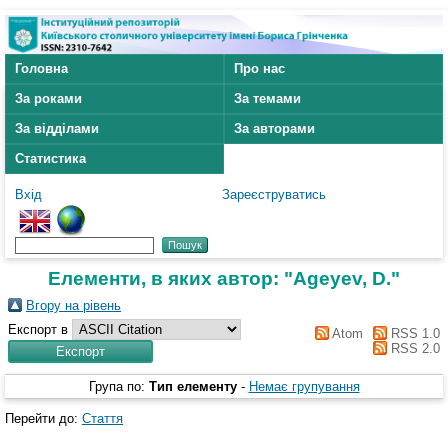
Головна
Про нас
За роками
За темами
За відділами
За авторами
Статистика
Вхід
Зареєструватись
Елементи, в яких автор: "
Ageyev, D.
"
Вгору на рівень
Експорт в
Atom
RSS 1.0
RSS 2.0
Група по:
Тип елементу
-
Немає групування
Перейти до:
Стаття