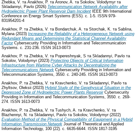
Zhebka, V.
та
Anakhov, P.
та
Aronov, A.
та
Sokolov, Volodymyr
та
Skladannyi, Pavlo
(2026)
Telecommunication Network Availability after
Hydroelectric Power Plant Reservoir Dam Incident
IEEE 9th International
Conference on Energy Smart Systems (ESS). с. 1-5. ISSN 979-
831954201-4
Anakhov, P.
та
Zhebka, V.
та
Bondarchuk, A.
та
Storchak, K.
та
Sablina,
Mylana
(2023)
Increasing the Reliability of a Heterogeneous Network using
Redundant Means and Determining the Statistical Channel Availability
Factor
Cybersecurity Providing in Information and Telecommunication
Systems. с. 231-236. ISSN 1613-0073
Anakhov, P.
та
Zhebka, V.
та
Popereshnyak, S
та
Skladannyi, Pavlo
та
Sokolov, Volodymyr
(2023)
Protecting Objects of Critical Information
Infrastructure from Wartime Cyber Attacks by Decentralizing the
Telecommunications Network
Cybersecurity Providing in Information and
Telecommunication Systems, 3550. с. 240-245. ISSN 1613-0073
Anakhov, P.
та
Zhebka, V.
та
Kravchenko, V.
та
Skladannyi, Pavlo
та
Zhyltsov, Oleksii
(2023)
Hybrid Study of the Geophysical Situation in the
Depressed Zone of Hydroelectric Power Plants Reservoir
Cybersecurity
Providing in Information and Telecommunication Systems, 3550. с. 269-
274. ISSN 1613-0073
Anakhov, P.
та
Zhebka, V.
та
Tushych, A.
та
Kravchenko, V.
та
Blazhennyi, N.
та
Skladannyi, Pavlo
та
Sokolov, Volodymyr
(2022)
Evaluation Method of the Physical Compatibility of Equipment in a Hybrid
Information Transmission Network
Journal of Theoretical and Applied
Information Technology, 100 (22). с. 6635-6644. ISSN 1817-3195