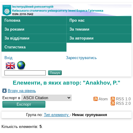
Головна
Про нас
За роками
За темами
За відділами
За авторами
Статистика
Вхід
Зареєструватись
Елементи, в яких автор: "
Anakhov, P.
"
Вгору на рівень
Експорт в
Atom
RSS 1.0
RSS 2.0
Група по:
Тип елементу
-
Немає групування
Кількість елементів:
5
.