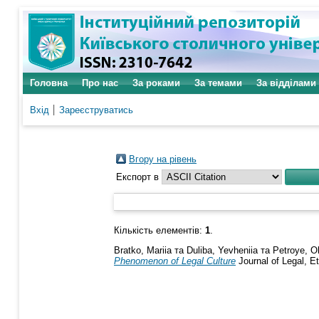
Головна
Про нас
За роками
За темами
За відділами
Вхід
Зареєструватись
Вгору на рівень
Експорт в
Кількість елементів:
1
.
Bratko, Mariia
та
Duliba, Yevheniia
та
Petroye, O
Phenomenon of Legal Culture
Journal of Legal, E