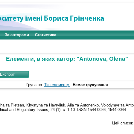
За авторами
Статистика
Елементи, в яких автор: "
Antonova, Olena
"
Група по:
Тип елементу
-
Немає групування
lha
та
Pletsan, Khystyna
та
Havryliuk, Alla
та
Antonenko, Volodymyr
та
Anto
thical and Regulatory Issues, 24 (1). с. 1-10. ISSN 1544-0036; 1544-0044
Цей список