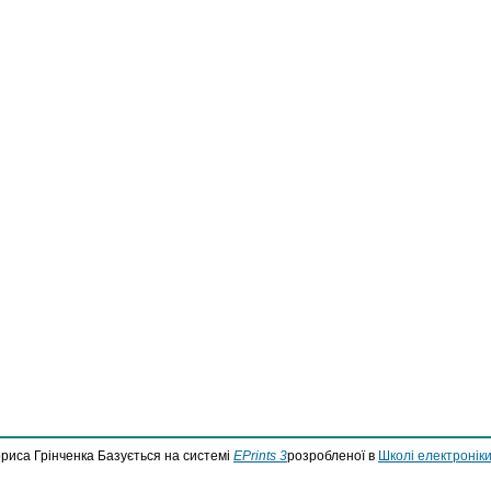
ориса Грінченка Базується на системі
EPrints 3
розробленої в
Школі електроніки