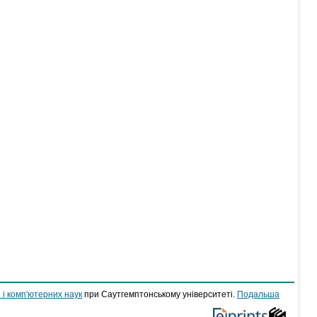
 і комп'ютерних наук
при Саутгемптонському університеті.
Подальша