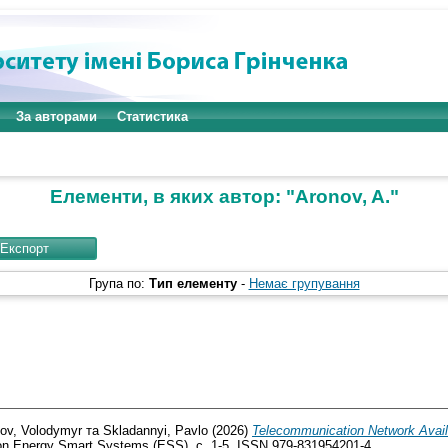
За авторами
Статистика
Елементи, в яких автор: "
Aronov, A.
"
Група по:
Тип елементу
-
Немає групування
ov, Volodymyr
та
Skladannyi, Pavlo
(2026)
Telecommunication Network Availab
 on Energy Smart Systems (ESS). с. 1-5. ISSN 979-831954201-4