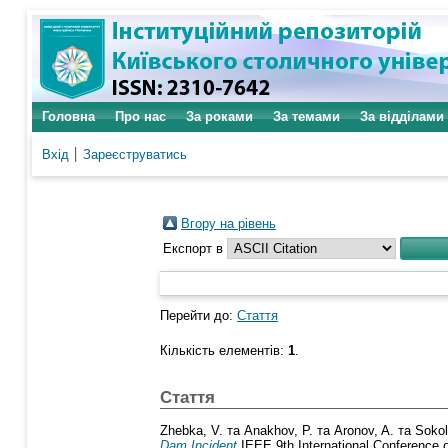
Головна
Про нас
За роками
За темами
За відділами
Вхід
Зареєструватись
Вгору на рівень
Експорт в
Перейти до:
Стаття
Кількість елементів:
1
.
Стаття
Zhebka, V.
та
Anakhov, P.
та
Aronov, A.
та
Sokol
Dam Incident
IEEE 9th International Conference