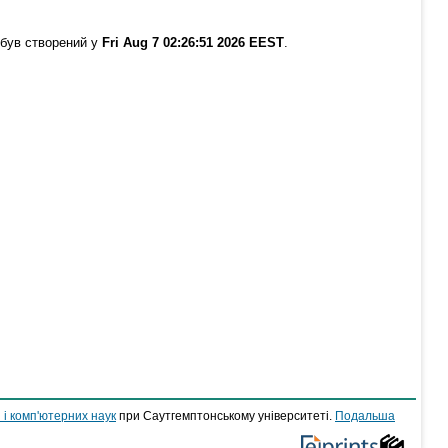
 був створений у
Fri Aug 7 02:26:51 2026 EEST
.
 і комп'ютерних наук
при Саутгемптонському університеті.
Подальша