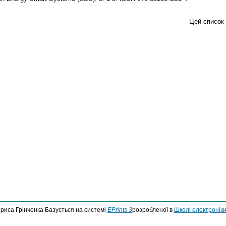
Цей список
ориса Грінченка Базується на системі
EPrints 3
розробленої в
Школі електроніки