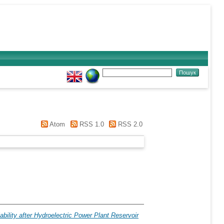
Atom
RSS 1.0
RSS 2.0
ility after Hydroelectric Power Plant Reservoir