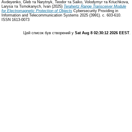
Avdeyenko, Gleb
та
Narytnyk, Teodor
та
Saiko, Volodymyr
та
Kriuchkova,
Larysa
та
Tsmokanych, Ivan
(2025)
Terahertz Range Transceiver Module
for Electromagnetic Protection of Objects
Cybersecurity Providing in
Information and Telecommunication Systems 2025 (3991). с. 603-610.
ISSN 1613-0073
Цей список був створений у
Sat Aug 8 02:30:12 2026 EEST
.