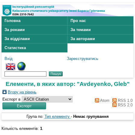
Головна
Про нас
За роками
За темами
За відділами
За авторами
Статистика
Вхід
Зареєструватись
Елементи, в яких автор: "
Avdeyenko, Gleb
"
Вгору на рівень
Експорт в
Atom
RSS 1.0
RSS 2.0
Група по:
Тип елементу
-
Немає групування
Кількість елементів:
1
.