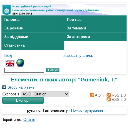
Головна
Про нас
За роками
За темами
За відділами
За авторами
Статистика
Вхід
Зареєструватись
Елементи, в яких автор: "
Gumeniuk, T.
"
Вгору на рівень
Експорт в
Atom
RSS 1.0
RSS 2.0
Група по:
Тип елементу
-
Немає групування
Перейти до:
Стаття