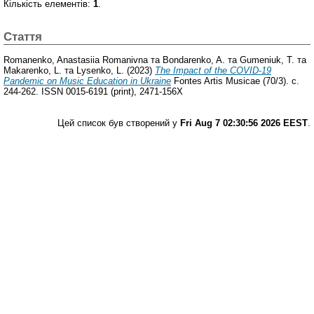
Кількість елементів:
1
.
Стаття
Romanenko, Anastasiia Romanivna
та
Bondarenko, A.
та
Gumeniuk, T.
та
Makarenko, L.
та
Lysenko, L.
(2023)
The Impact of the COVID-19
Pandemic оn Music Education in Ukraine
Fontes Artis Musicae (70/3). с.
244-262. ISSN 0015-6191 (print), 2471-156X
Цей список був створений у
Fri Aug 7 02:30:56 2026 EEST
.