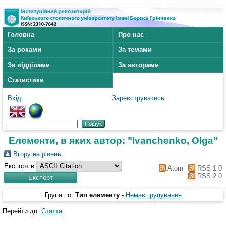
Головна
Про нас
За роками
За темами
За відділами
За авторами
Статистика
Вхід
Зареєструватись
Елементи, в яких автор: "
Ivanchenko, Olga
"
Вгору на рівень
Експорт в
Atom
RSS 1.0
RSS 2.0
Група по:
Тип елементу
-
Немає групування
Перейти до:
Стаття