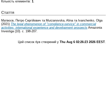
Кількість елементів:
1
.
Стаття
Матвєєв, Петро Сергійович
та
Murzanovska, Alina
та
Ivanchenko, Olga
(2021)
The legal phenomenon of "complience-service" in commercial
activities: international experience and development prospects
Amazonia
Investiga (10). с. 198-207.
Цей список був створений у
Thu Aug 6 02:26:23 2026 EEST
.