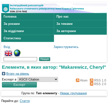
Головна
Про нас
За роками
За темами
За відділами
За авторами
Статистика
Вхід
Зареєструватись
Елементи, в яких автор: "
Makarewicz, Cheryl
"
Вгору на рівень
Експорт в
Atom
RSS 1.0
RSS 2.0
Група по:
Тип елементу
-
Немає групування
Перейти до:
Стаття