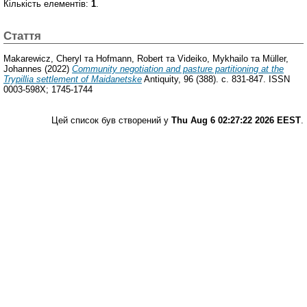
Кількість елементів:
1
.
Стаття
Makarewicz, Cheryl
та
Hofmann, Robert
та
Videiko, Mykhailo
та
Müller,
Johannes
(2022)
Community negotiation and pasture partitioning at the
Trypillia settlement of Maidanetske
Antiquity, 96 (388). с. 831-847. ISSN
0003-598X; 1745-1744
Цей список був створений у
Thu Aug 6 02:27:22 2026 EEST
.