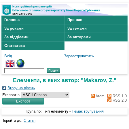
Головна
Про нас
За роками
За темами
За відділами
За авторами
Статистика
Вхід
Зареєструватись
Елементи, в яких автор: "
Makarov, Z.
"
Вгору на рівень
Експорт в
Atom
RSS 1.0
RSS 2.0
Група по:
Тип елементу
-
Немає групування
Перейти до:
Стаття