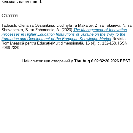
Кількість елементів:
1
.
Стаття
Tadeush, Olena
та
Ovsiankina, Liudmyla
та
Makarov, Z.
та
Tokuieva, N.
та
Shevchenko, S.
та
Zahorodnia, A.
(2023)
The Management of Innovation
Processes in Higher Education Institutions of Ukraine on the Way to the
Formation and Development of the European Knowledge Market
Revista
Românească pentru EducaţieMultidimensională, 15 (4). с. 132-158. ISSN
2066-7329
Цей список був створений у
Thu Aug 6 02:32:20 2026 EEST
.