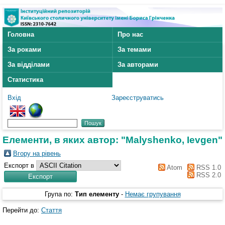
Головна
Про нас
За роками
За темами
За відділами
За авторами
Статистика
Вхід
Зареєструватись
Елементи, в яких автор: "
Malyshenko, Ievgen
"
Вгору на рівень
Експорт в
Atom
RSS 1.0
RSS 2.0
Група по:
Тип елементу
-
Немає групування
Перейти до:
Стаття