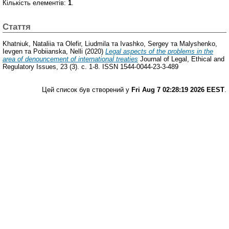
Кількість елементів:
1
.
Стаття
Khatniuk, Nataliia
та
Olefir, Liudmila
та
Ivashko, Sergey
та
Malyshenko,
Ievgen
та
Pobiianska, Nelli
(2020)
Legal aspects of the problems in the
area of denouncement of international treaties
Journal of Legal, Ethical and
Regulatory Issues, 23 (3). с. 1-8. ISSN 1544-0044-23-3-489
Цей список був створений у
Fri Aug 7 02:28:19 2026 EEST
.