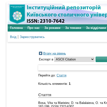
Головна
Про нас
За роками
За темами
За відділами
Вхід
Зареєструватись
Вгору на рівень
Експорт в
Перейти до:
Стаття
Кількість елементів:
1
.
Стаття
Bosa, Vita
та
Marieiev, D.
та
Balalaieva, O.
та
Kr
187-199. ISSN 2322-6307