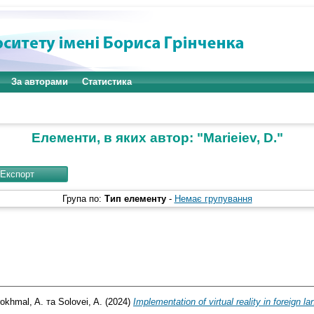
За авторами
Статистика
Елементи, в яких автор: "
Marieiev, D.
"
Група по:
Тип елементу
-
Немає групування
okhmal, A.
та
Solovei, A.
(2024)
Implementation of virtual reality in foreign 