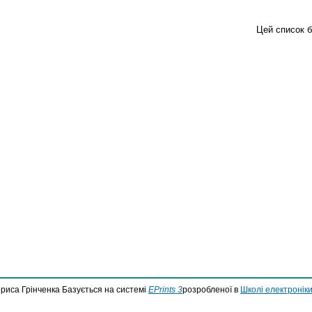
Цей список 
ориса Грінченка Базується на системі
EPrints 3
розробленої в
Школі електроніки