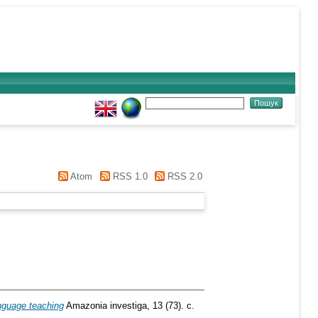
Atom
RSS 1.0
RSS 2.0
language teaching
Amazonia investiga, 13 (73). с.