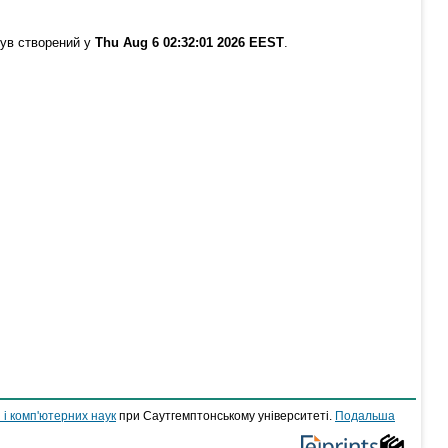
був створений у
Thu Aug 6 02:32:01 2026 EEST
.
 і комп'ютерних наук
при Саутгемптонському університеті.
Подальша