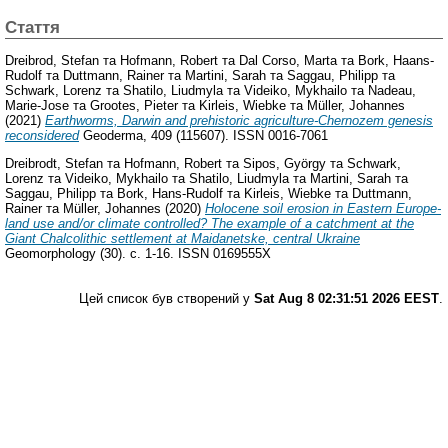
Стаття
Dreibrod, Stefan
та
Hofmann, Robert
та
Dal Corso, Marta
та
Bork, Haans-
Rudolf
та
Duttmann, Rainer
та
Martini, Sarah
та
Saggau, Philipp
та
Schwark, Lorenz
та
Shatilo, Liudmyla
та
Videiko, Mykhailo
та
Nadeau,
Marie-Jose
та
Grootes, Pieter
та
Kirleis, Wiebke
та
Müller, Johannes
(2021)
Earthworms, Darwin and prehistoric agriculture-Chernozem genesis
reconsidered
Geoderma, 409 (115607). ISSN 0016-7061
Dreibrodt, Stefan
та
Hofmann, Robert
та
Sipos, György
та
Schwark,
Lorenz
та
Videiko, Mykhailo
та
Shatilo, Liudmyla
та
Martini, Sarah
та
Saggau, Philipp
та
Bork, Hans-Rudolf
та
Kirleis, Wiebke
та
Duttmann,
Rainer
та
Müller, Johannes
(2020)
Holocene soil erosion in Eastern Europe-
land use and/or climate controlled? The example of a catchment at the
Giant Chalcolithic settlement at Maidanetske, central Ukraine
Geomorphology (30). с. 1-16. ISSN 0169555X
Цей список був створений у
Sat Aug 8 02:31:51 2026 EEST
.