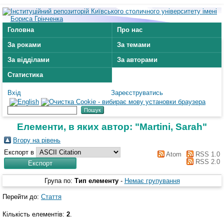
Головна
Про нас
За роками
За темами
За відділами
За авторами
Статистика
Вхід
Зареєструватись
Елементи, в яких автор: "
Martini, Sarah
"
Вгору на рівень
Експорт в
Atom
RSS 1.0
RSS 2.0
Група по:
Тип елементу
-
Немає групування
Перейти до:
Стаття
Кількість елементів:
2
.