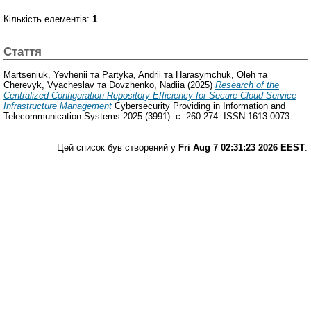
Кількість елементів:
1
.
Стаття
Martseniuk, Yevhenii
та
Partyka, Andrii
та
Harasymchuk, Oleh
та
Cherevyk, Vyacheslav
та
Dovzhenko, Nadiia
(2025)
Research of the
Centralized Configuration Repository Efficiency for Secure Cloud Service
Infrastructure Management
Cybersecurity Providing in Information and
Telecommunication Systems 2025 (3991). с. 260-274. ISSN 1613-0073
Цей список був створений у
Fri Aug 7 02:31:23 2026 EEST
.