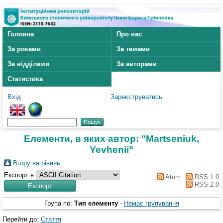
Головна
Про нас
За роками
За темами
За відділами
За авторами
Статистика
Вхід
Зареєструватись
Елементи, в яких автор: "
Martseniuk,
Yevhenii
"
Вгору на рівень
Експорт в
Atom
RSS 1.0
RSS 2.0
Група по:
Тип елементу
-
Немає групування
Перейти до:
Стаття