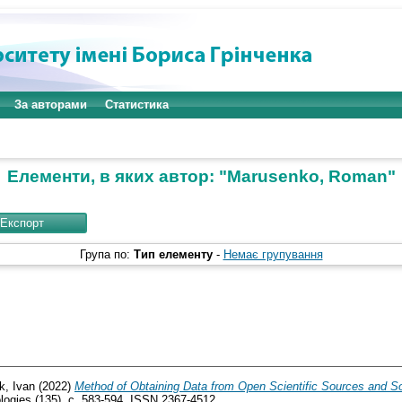
За авторами
Статистика
Елементи, в яких автор: "
Marusenko, Roman
"
Група по:
Тип елементу
-
Немає групування
, Ivan
(2022)
Method of Obtaining Data from Open Scientific Sources and So
ogies (135). с. 583-594. ISSN 2367-4512