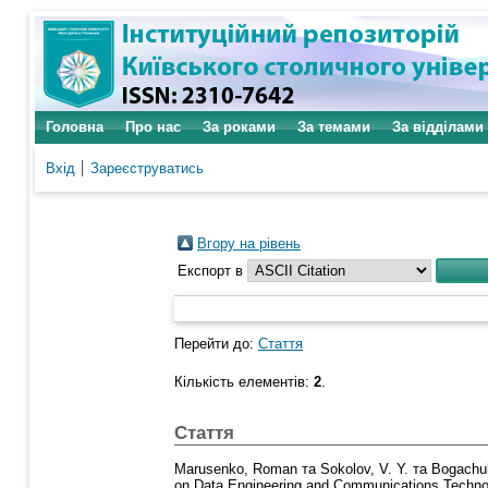
Головна
Про нас
За роками
За темами
За відділами
Вхід
Зареєструватись
Вгору на рівень
Експорт в
Перейти до:
Стаття
Кількість елементів:
2
.
Стаття
Marusenko, Roman
та
Sokolov, V. Y.
та
Bogachuk
on Data Engineering and Communications Technol