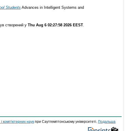
ool Students
Advances in Intelligent Systems and
був створений у
Thu Aug 6 02:27:58 2026 EEST
.
 і комп'ютерних наук
при Саутгемптонському університеті.
Подальша