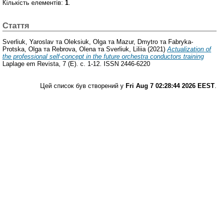
Кількість елементів:
1
.
Стаття
Sverliuk, Yaroslav
та
Oleksiuk, Olga
та
Mazur, Dmytro
та
Fabryka-
Protska, Olga
та
Rebrova, Olena
та
Sverliuk, Liliia
(2021)
Actualization of
the professional self-concept in the future orchestra conductors training
Laplage em Revista, 7 (Е). с. 1-12. ISSN 2446-6220
Цей список був створений у
Fri Aug 7 02:28:44 2026 EEST
.