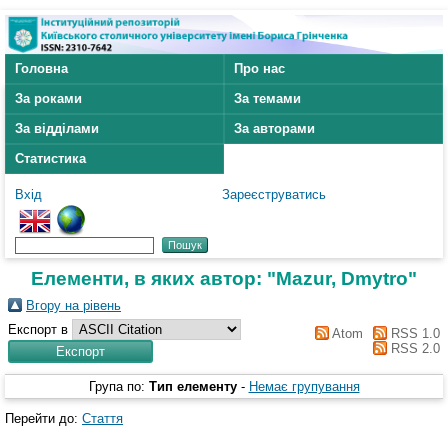
Головна
Про нас
За роками
За темами
За відділами
За авторами
Статистика
Вхід
Зареєструватись
Елементи, в яких автор: "
Mazur, Dmytro
"
Вгору на рівень
Експорт в
Atom
RSS 1.0
RSS 2.0
Група по:
Тип елементу
-
Немає групування
Перейти до:
Стаття