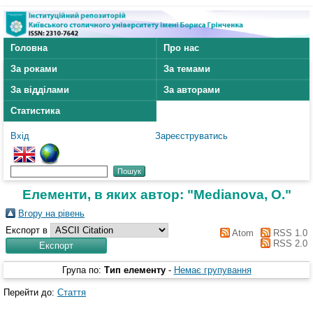
Головна
Про нас
За роками
За темами
За відділами
За авторами
Статистика
Вхід
Зареєструватись
Елементи, в яких автор: "
Medianova, O.
"
Вгору на рівень
Експорт в
Atom
RSS 1.0
RSS 2.0
Група по:
Тип елементу
-
Немає групування
Перейти до:
Стаття