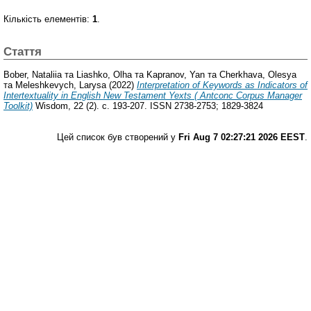
Кількість елементів:
1
.
Стаття
Bober, Nataliia
та
Liashko, Olha
та
Kapranov, Yan
та
Cherkhava, Olesya
та
Meleshkevych, Larysa
(2022)
Interpretation of Keywords as Indicators of
Intertextuality in English New Testament Yexts ( Antconc Corpus Manager
Toolkit)
Wisdom, 22 (2). с. 193-207. ISSN 2738-2753; 1829-3824
Цей список був створений у
Fri Aug 7 02:27:21 2026 EEST
.