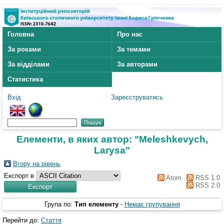
Головна
Про нас
За роками
За темами
За відділами
За авторами
Статистика
Вхід
Зареєструватись
Елементи, в яких автор: "
Meleshkevych,
Larysa
"
Вгору на рівень
Експорт в
Atom
RSS 1.0
RSS 2.0
Група по:
Тип елементу
-
Немає групування
Перейти до:
Стаття