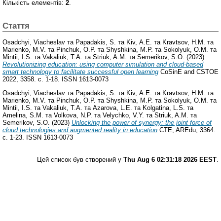
Кількість елементів:
2
.
Стаття
Osadchyi, Viacheslav
та
Papadakis, S.
та
Kiv, А.E.
та
Kravtsov, H.M.
та
Marienko, M.V.
та
Pinchuk, O.P.
та
Shyshkina, M.P.
та
Sokolyuk, O.M.
та
Mintii, I.S.
та
Vakaliuk, T.A.
та
Striuk, A.M.
та
Semerikov, S.O.
(2023)
Revolutionizing education: using computer simulation and cloud-based
smart technology to facilitate successful open learning
CoSinE and CSTOE
2022, 3358. с. 1-18. ISSN 1613-0073
Osadchyi, Viacheslav
та
Papadakis, S.
та
Kiv, А.E.
та
Kravtsov, H.M.
та
Marienko, M.V.
та
Pinchuk, O.P.
та
Shyshkina, M.P.
та
Sokolyuk, O.M.
та
Mintii, I.S.
та
Vakaliuk, T.A.
та
Azarova, L.E.
та
Kolgatina, L.S.
та
Amelina, S.M.
та
Volkova, N.P.
та
Velychko, V.Y.
та
Striuk, A.M.
та
Semerikov, S.O.
(2023)
Unlocking the power of synergy: the joint force of
cloud technologies and augmented reality in education
CTE; AREdu, 3364.
с. 1-23. ISSN 1613-0073
Цей список був створений у
Thu Aug 6 02:31:18 2026 EEST
.