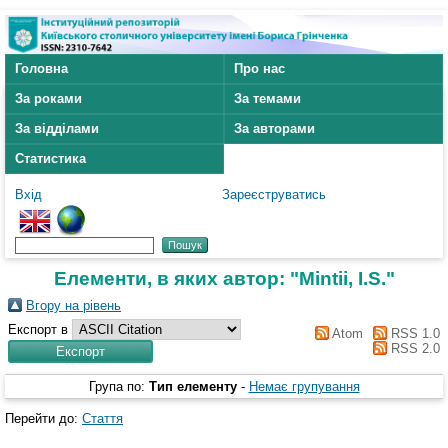
Головна
Про нас
За роками
За темами
За відділами
За авторами
Статистика
Вхід
Зареєструватись
Елементи, в яких автор: "
Mintii, I.S.
"
Вгору на рівень
Експорт в
Atom
RSS 1.0
RSS 2.0
Група по:
Тип елементу
-
Немає групування
Перейти до:
Стаття