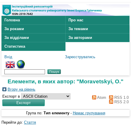
Головна
Про нас
За роками
За темами
За відділами
За авторами
Статистика
Вхід
Зареєструватись
Елементи, в яких автор: "
Moravetskyi, O.
"
Вгору на рівень
Експорт в
Atom
RSS 1.0
RSS 2.0
Група по:
Тип елементу
-
Немає групування
Перейти до:
Стаття