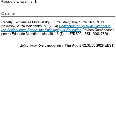
Кількість елементів:
1
.
Стаття
Repetiy, Svitlana
та
Moravetskyi, O.
та
Stavytska, S.
та
Ulko, N.
та
Nekrasov, A.
та
Boichenko, M.
(2024)
Realization of Spiritual Potential in
the Sociocultural Space: the Philosophy of Education
Revista Românească
pentru Educaţie Multidimensională, 16 (1). с. 575-590. ISSN 2066-7329
Цей список був створений у
Thu Aug 6 02:31:35 2026 EEST
.