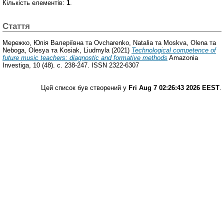
Кількість елементів:
1
.
Стаття
Мережко, Юлія Валеріївна
та
Ovcharenko, Natalia
та
Moskva, Olena
та
Neboga, Olesya
та
Kosiak, Liudmyla
(2021)
Technological competence of
future music teachers: diagnostic and formative methods
Amazonia
Investiga, 10 (48). с. 238-247. ISSN 2322-6307
Цей список був створений у
Fri Aug 7 02:26:43 2026 EEST
.