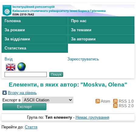
Головна
Про нас
За роками
За темами
За відділами
За авторами
Статистика
Вхід
Зареєструватись
Елементи, в яких автор: "
Moskva, Olena
"
Вгору на рівень
Експорт в
Atom
RSS 1.0
RSS 2.0
Група по:
Тип елементу
-
Немає групування
Перейти до:
Стаття