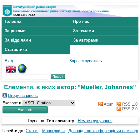
Головна
Про нас
За роками
За темами
За відділами
За авторами
Статистика
Вхід
Зареєструватись
Елементи, в яких автор: "
Mueller, Johannes
"
Вгору на рівень
Експорт в
Atom
RSS 1.0
RSS 2.0
Група по:
Тип елементу
-
Немає групування
Перейти до:
Стаття
-
Монографія
-
Доповідь на конференції чи семінарі