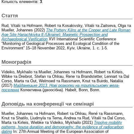
Кількість елементів:
3
.
Стаття
Rud, Vitalii
та
Hofmann, Robert
та
Kosakivsky, Vitalii
та
Zaitseva, Olga
та
Mueller, Johannes
(2022)
The Pottery Kilns at the Copper and Late Roman
Age Site Hariachkivka 8 (Ukraine): Magnetic Prospection and
Archaeological Verification
XVI International Scientific Conference
“Monitoring of Geological Processes and Ecological Condition of the
Environment” 15–18 November 2022, Kyiv, Ukraine, 1. с. 1-5.
Монографія
Videiko, Mykhailo
та
Mueller, Johannes
та
Hofmann, Robert
та
Kirleis,
Wibke
та
Dreibrot, Stefan
та
Ohlrau, Rene
та
Brandstetter, Lennart
та
Dal
Corso, Marta
та
Out, Welmoed
та
Rassmann, Knut
та
Buirdo, Nataliia
(2017)
Майданецьке 2013. Нові розкопки на трипільському мега-
поселенні
Колективна (двоосібна). Habelt, Bonn, Bonn.
Доповідь на конференції чи семінарі
Mueller, Johannes
та
Hofmann, Robert
та
Ohlrau, René
та
Rassmann,
Knut
та
Shatilo, Liudmyla
та
Terna, Andrea
та
Rud, Vitalii
та
Dal Corso,
Marta
та
Kirleis, Wiebke
та
Videiko, Mykhailo
(2021)
Tripolye mobility
patterns, house duration and demography: the evidence of radiocarbon
dating
In: 27th Annual Meeting of the European Association of