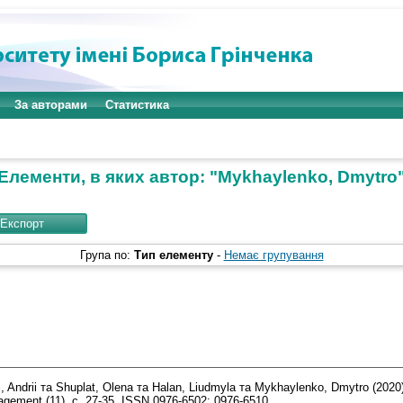
За авторами
Статистика
Елементи, в яких автор: "
Mykhaylenko, Dmytro
Група по:
Тип елементу
-
Немає групування
 Andrii
та
Shuplat, Olena
та
Halan, Liudmyla
та
Mykhaylenko, Dmytro
(2020
nagement (11). с. 27-35. ISSN 0976-6502; 0976-6510