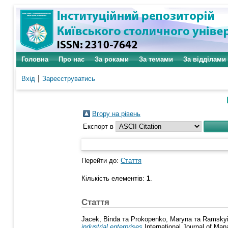
Головна
Про нас
За роками
За темами
За відділами
Вхід
Зареєструватись
Вгору на рівень
Експорт в
Перейти до:
Стаття
Кількість елементів:
1
.
Стаття
Jacek, Binda
та
Prokopenko, Maryna
та
Ramskyi,
industrial enterprises
International Journal of Ma