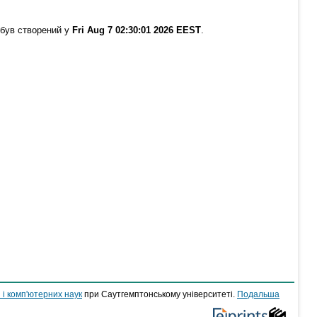
 був створений у
Fri Aug 7 02:30:01 2026 EEST
.
 і комп'ютерних наук
при Саутгемптонському університеті.
Подальша