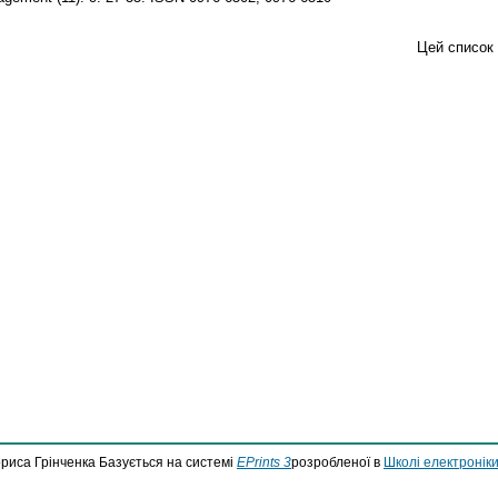
Цей список
ориса Грінченка Базується на системі
EPrints 3
розробленої в
Школі електроніки