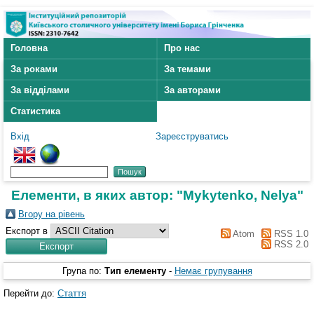
Головна
Про нас
За роками
За темами
За відділами
За авторами
Статистика
Вхід
Зареєструватись
Елементи, в яких автор: "
Mykytenko, Nelya
"
Вгору на рівень
Експорт в
Atom
RSS 1.0
RSS 2.0
Група по:
Тип елементу
-
Немає групування
Перейти до:
Стаття