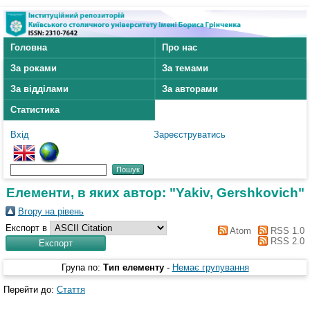
Головна
Про нас
За роками
За темами
За відділами
За авторами
Статистика
Вхід
Зареєструватись
Елементи, в яких автор: "
Yakiv, Gershkovich
"
Вгору на рівень
Експорт в
Atom
RSS 1.0
RSS 2.0
Група по:
Тип елементу
-
Немає групування
Перейти до:
Стаття