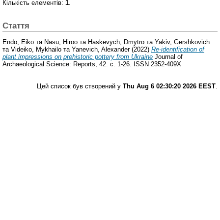
Кількість елементів:
1
.
Стаття
Endo, Eiko
та
Nasu, Hiroo
та
Haskevych, Dmytro
та
Yakiv, Gershkovich
та
Videiko, Mykhailo
та
Yanevich, Alexander
(2022)
Re-identification of
plant impressions on prehistoric pottery from Ukraine
Journal of
Archaeological Science: Reports, 42. с. 1-26. ISSN 2352-409X
Цей список був створений у
Thu Aug 6 02:30:20 2026 EEST
.