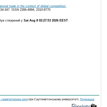
ational trade in the context of global competition:
 334-347. ISSN 2306-4994; 2310-8770
був створений у
Sat Aug 8 02:27:53 2026 EEST
.
 і комп'ютерних наук
при Саутгемптонському університеті.
Подальша