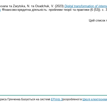
ksana
та
Zarytska, N.
та
Osadchuk, V.
(2023)
Digital transformation of intern
s
Фінансово-кредитна діяльність: проблеми теорії та практики (6 (53)). с.
Цей список 
ориса Грінченка Базується на системі
EPrints 3
розробленої в
Школі електроніки