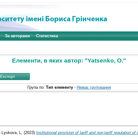
За авторами
Статистика
Елементи, в яких автор: "
Yatsenko, O.
"
Група по:
Тип елементу
-
Немає групування
а
Lyskova, L,
(2023)
Institutional provision of tariff and non-tariff regulation of