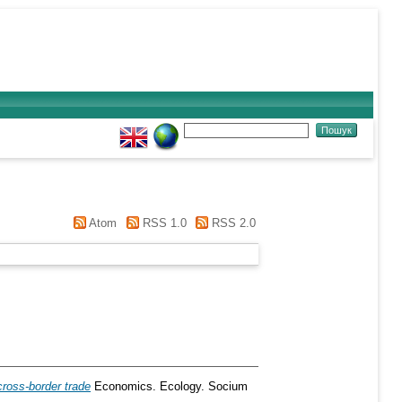
Atom
RSS 1.0
RSS 2.0
 cross-border trade
Economics. Ecology. Socium