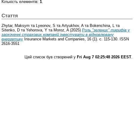
Кількість елементів:
1
.
Стаття
Zhytar, Maksym
та
Lyeonov, S
та
Artyukhov, A
та
Bokenchina, L
та
Sitenko, D
та
Yehorova, Y
та
Moroz, A
(2025)
Роль "зелених" тарифів у
заохоченні страхових компаній інвестувати в відновлювану
енергетику
Insurance Markets and Companies, 16 (1). с. 115-130. ISSN
2616-3551
Цей список був створений у
Fri Aug 7 02:25:48 2026 EEST
.