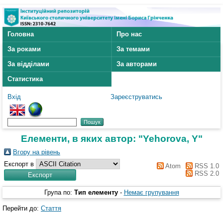
Головна
Про нас
За роками
За темами
За відділами
За авторами
Статистика
Вхід
Зареєструватись
Елементи, в яких автор: "
Yehorova, Y
"
Вгору на рівень
Експорт в
Atom
RSS 1.0
RSS 2.0
Група по:
Тип елементу
-
Немає групування
Перейти до:
Стаття