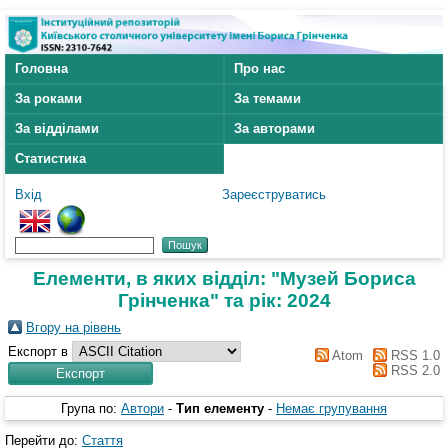
Головна
Про нас
За роками
За темами
За відділами
За авторами
Статистика
Вхід
Зареєструватись
Елементи, в яких відділ: "Музей Бориса
Грінченка" та рік: 2024
Вгору на рівень
Експорт в
Atom
RSS 1.0
RSS 2.0
Група по:
Автори
-
Тип елементу
-
Немає групування
Перейти до:
Стаття