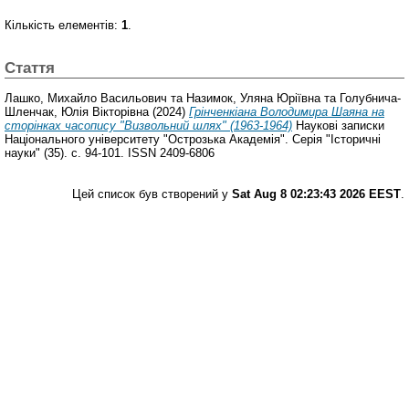
Кількість елементів:
1
.
Стаття
Лашко, Михайло Васильович
та
Назимок, Уляна Юріївна
та
Голубнича-
Шленчак, Юлія Вікторівна
(2024)
Грінченкіана Володимира Шаяна на
сторінках часопису "Визвольний шлях" (1963-1964)
Наукові записки
Національного університету "Острозька Академія". Серія "Історичні
науки" (35). с. 94-101. ISSN 2409-6806
Цей список був створений у
Sat Aug 8 02:23:43 2026 EEST
.