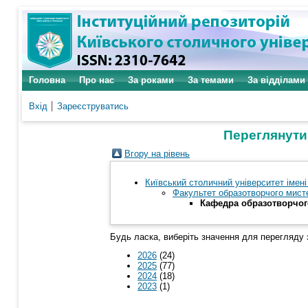
Головна
Про нас
За роками
За темами
За відділами
Вхід
Зареєструватись
Переглянути
Вгору на рівень
Київський столичний університет імені
Факультет образотворчого мисте
Кафедра образотворчог
Будь ласка, виберіть значення для перегляду 
2026
(24)
2025
(77)
2024
(18)
2023
(1)