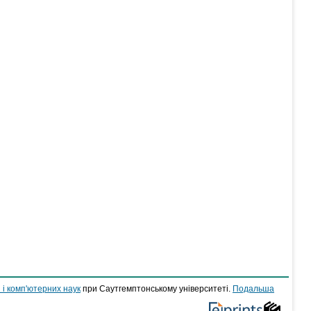
 і комп'ютерних наук
при Саутгемптонському університеті.
Подальша