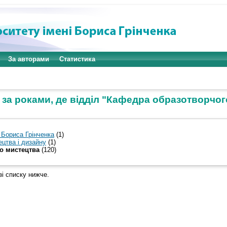
За авторами
Статистика
 за роками, де відділ "Кафедра образотворчог
 Бориса Грінченка
(1)
цтва і дизайну
(1)
о мистецтва
(120)
зі списку нижче.