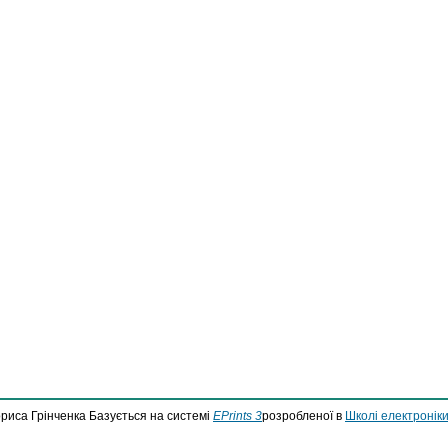
ориса Грінченка Базується на системі
EPrints 3
розробленої в
Школі електроніки