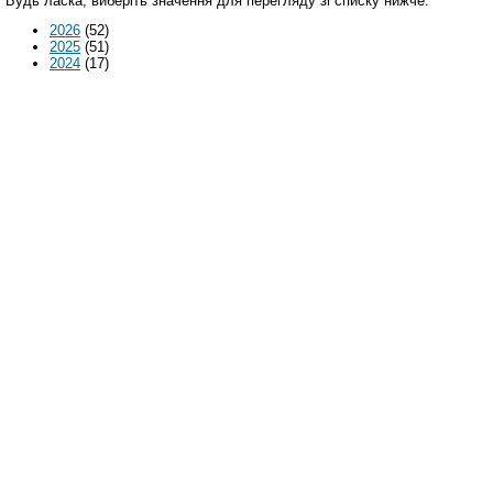
Будь ласка, виберіть значення для перегляду зі списку нижче.
2026
(52)
2025
(51)
2024
(17)