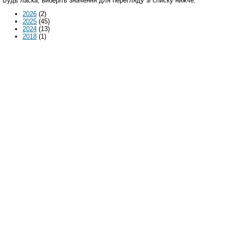
Будь ласка, виберіть значення для перегляду зі списку нижче.
2026
(2)
2025
(45)
2024
(13)
2018
(1)