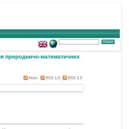
ння природничо-математичних
Atom
RSS 1.0
RSS 2.0