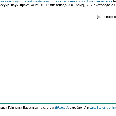
вихованні почуття відповідальності у дітей старшого дошкільного віку
I
сеукр. наук.-практ. конф. 15-17 листопада 2001 року], 5-17 листопада 200
Цей список 
ориса Грінченка Базується на системі
EPrints 3
розробленої в
Школі електроніки