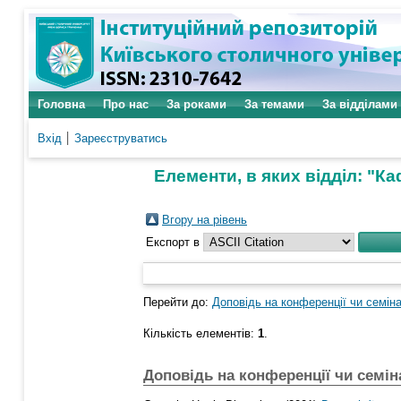
Головна
Про нас
За роками
За темами
За відділами
Вхід
Зареєструватись
Елементи, в яких відділ: "
Вгору на рівень
Експорт в
Перейти до:
Доповідь на конференції чи семіна
Кількість елементів:
1
.
Доповідь на конференції чи семін