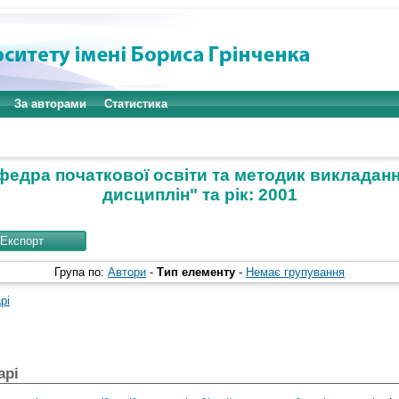
За авторами
Статистика
Кафедра початкової освіти та методик виклада
дисциплін" та рік: 2001
Група по:
Автори
-
Тип елементу
-
Немає групування
рі
арі