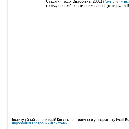
Стаднік, Надія Вікторівна
(2001)
Роль сім'ї у 
громадянської освіти і виховання: [матеріали В
Інституційний репозиторій Київського столичного університету імені Б
інформація і розробники системи
.