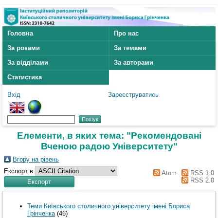
Головна
Про нас
За роками
За темами
За відділами
За авторами
Статистика
Вхід
Зареєструватись
Елементи, в яких тема: "Рекомендовані
Вченою радою Університету"
Вгору на рівень
Експорт в
Atom
RSS 1.0
RSS 2.0
Теми Київського столичного університету імені Бориса
Грінченка
(46)