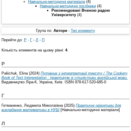
Навчально-методичні матеріали
(4)
Навчально-методичні посібники
(4)
Рекомендовані Вченою радою
Університету
(4)
Група по:
Автори
-
Тип елементу
Перейти до:
P
-
Г
-
Л
-
П
Кількість елементів на цьому рівні:
4
.
P
Paliichuk, Elina
(2024)
Путівник з інтерпретації тексту / The Cookery
Book of Text Interpretation : практикум зі стилістики англійської мови.
Видавництво Ліра-К, Україна, Київ. ISBN 978-617-520-685-0
Г
Гетманенко, Людмила Миколаївна
(2025)
Практичні орієнтири для
викладання математики в НУШ
[Навчально-методичні матеріали]
Л