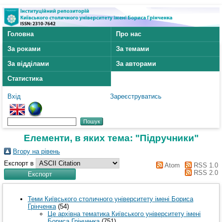
Головна
Про нас
За роками
За темами
За відділами
За авторами
Статистика
Вхід
Зареєструватись
Елементи, в яких тема: "Підручники"
Вгору на рівень
Експорт в
Atom
RSS 1.0
RSS 2.0
Теми Київського столичного університету імені Бориса
Грінченка
(54)
Це архівна тематика Київського університету імені
Бориса Грінченка
(751)