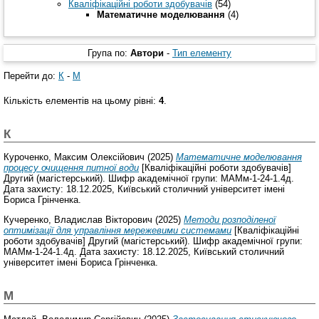
Кваліфікаційні роботи здобувачів
(54)
Математичне моделювання
(4)
Група по:
Автори
-
Тип елементу
Перейти до:
К
-
М
Кількість елементів на цьому рівні:
4
.
К
Куроченко, Максим Олексійович
(2025)
Математичне моделювання
процесу очищення питної води
[Кваліфікаційні роботи здобувачів]
Другий (магістерський). Шифр академічної групи: МАМм-1-24-1.4д.
Дата захисту: 18.12.2025, Київський столичний університет імені
Бориса Грінченка.
Кучеренко, Владислав Вікторович
(2025)
Методи розподіленої
оптимізації для управління мережевими системами
[Кваліфікаційні
роботи здобувачів] Другий (магістерський). Шифр академічної групи:
МАМм-1-24-1.4д. Дата захисту: 18.12.2025, Київський столичний
університет імені Бориса Грінченка.
М