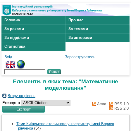
Головна
Про нас
За роками
За темами
За відділами
За авторами
Статистика
Вхід
Зареєструватись
Елементи, в яких тема: "Математичне
моделювання"
Вгору на рівень
Експорт в
Atom
RSS 1.0
RSS 2.0
Теми Київського столичного університету імені Бориса
Грінченка
(54)