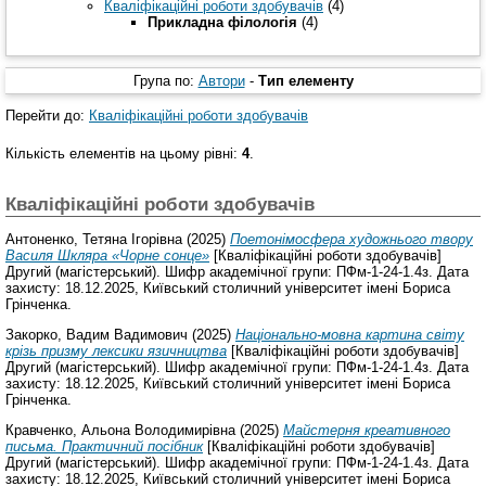
Кваліфікаційні роботи здобувачів
(4)
Прикладна філологія
(4)
Група по:
Автори
-
Тип елементу
Перейти до:
Кваліфікаційні роботи здобувачів
Кількість елементів на цьому рівні:
4
.
Кваліфікаційні роботи здобувачів
Антоненко, Тетяна Ігорівна
(2025)
Поетонімосфера художнього твору
Василя Шкляра «Чорне сонце»
[Кваліфікаційні роботи здобувачів]
Другий (магістерський). Шифр академічної групи: ПФм-1-24-1.4з. Дата
захисту: 18.12.2025, Київський столичний університет імені Бориса
Грінченка.
Закорко, Вадим Вадимович
(2025)
Національно-мовна картина світу
крізь призму лексики язичництва
[Кваліфікаційні роботи здобувачів]
Другий (магістерський). Шифр академічної групи: ПФм-1-24-1.4з. Дата
захисту: 18.12.2025, Київський столичний університет імені Бориса
Грінченка.
Кравченко, Альона Володимирівна
(2025)
Майстерня креативного
письма. Практичний посібник
[Кваліфікаційні роботи здобувачів]
Другий (магістерський). Шифр академічної групи: ПФм-1-24-1.4з. Дата
захисту: 18.12.2025, Київський столичний університет імені Бориса