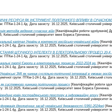
ИЧНІ РЕСУРСИ ЯК ІНСТРУМЕНТ ПОЛІТИЧНОГО ВПЛИВУ В СУЧАСНОМУ
и: ПТКм-1-24-1.4д. Дата захисту: 16.12.2025, Київський столичний універ
ція методів ведення сучасних війн
[Кваліфікаційні роботи здобувачів] Д
5, Київський столичний університет імені Бориса Грінченка.
альний капітал України в контексті російсько-української війни
[Кваліфі
-1-24-1.4д. Дата захисту: 16.12.2025, Київський столичний університет ім
СТАННЯ ШТУЧНОГО ІНТЕЛЕКТУ В ЕЛЕКТОРАЛЬНОМУ ПРОЦЕСІ 20-Х Р
и: ПТКм-1-24-1.4д. Дата захисту: 16.12.2025, Київський столичний універ
кальні партії Європи в електоральних процесах 2022-2024 рр.
[Кваліфік
-1-24-1.4д. Дата захисту: 16.12.2025, Київський столичний університет ім
Українські ЗМІ як чинник суспільно-політичної інтеграції в умовах російс
емічної групи: ПТКм-1-24-1.4д. Дата захисту: 16.12.2025, Київський стол
 як системного чинника політичного процесу
[Кваліфікаційні роботи здо
у: 16.12.2025, Київський столичний університет імені Бориса Грінченка.
рендинг країн пострадянського простору в інформаційну епоху
[Кваліфі
-1-24-1.4д. Дата захисту: 16.12.2025, Київський столичний університет ім
формація ідеологічних засад української державності (1991-2024рр)
[Ква
-1-24-1.4д. Дата захисту: 16.12.2025, Київський столичний університет ім