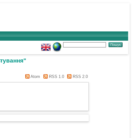
ьтування"
Atom
RSS 1.0
RSS 2.0