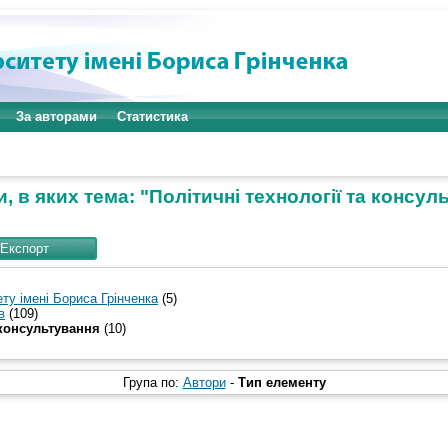
За авторами
Статистика
, в яких тема: "Політичні технології та консул
ту імені Бориса Грінченка
(5)
в
(109)
 консультування
(10)
Група по:
Автори
-
Тип елементу