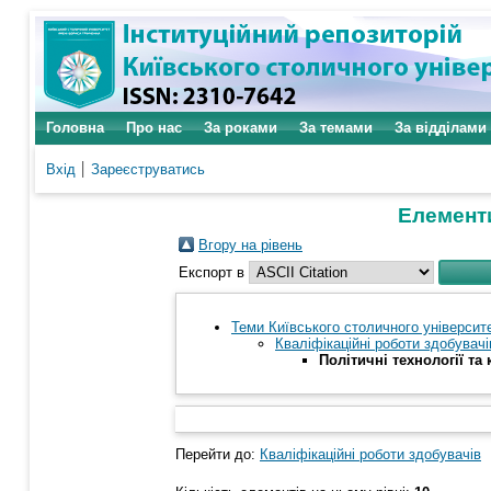
Головна
Про нас
За роками
За темами
За відділами
Вхід
Зареєструватись
Елементи
Вгору на рівень
Експорт в
Теми Київського столичного університе
Кваліфікаційні роботи здобувачі
Політичні технології та
Перейти до:
Кваліфікаційні роботи здобувачів