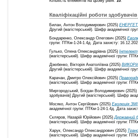
Кількість елементів на цьому рівні:
10
.
Кваліфікаційні роботи здобувачів
Билан, Антон Володимирович
(2025)
ЕНЕРГЕТ
Другий (магістерський). Шифр академічної груп
Бондаренко, Олександр Олегович
(2025)
Еволю
групи: ПТКм-1-24-1.4д. Дата захисту: 16.12.202
Гулько, Олена Олександрівна
(2025)
Інтелекту
(магістерський). Шифр академічної групи: ПТКм
Дзюбенко, Вікторія Анатоліївна
(2025)
ВИКОРИ
Другий (магістерський). Шифр академічної груп
Карачан, Дмитро Олексійович
(2025)
Праворади
(магістерський). Шифр академічної групи: ПТКм
Миргородський, Богдан Володимирович
(2025)
здобувачів] Другий (магістерський). Шифр акад
Мосяко, Антон Сергійович
(2025)
Еволюція ЗМІ
академічної групи: ПТКм-1-24-1.4д. Дата захист
Скляров, Назарій Юрійович
(2025)
Державний б
(магістерський). Шифр академічної групи: ПТКм
Харук, Олександр Олександрович
(2025)
Транс
(магістерський). Шифр академічної групи: ПТКм