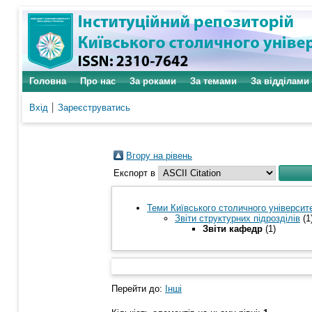
Головна
Про нас
За роками
За темами
За відділами
Вхід
Зареєструватись
Вгору на рівень
Експорт в
Теми Київського столичного університе
Звіти структурних підрозділів
(1
Звіти кафедр
(1)
Перейти до:
Інші