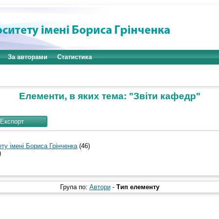
За авторами
Статистика
Елементи, в яких тема: "Звіти кафедр"
ту імені Бориса Грінченка
(46)
)
Група по:
Автори
-
Тип елементу