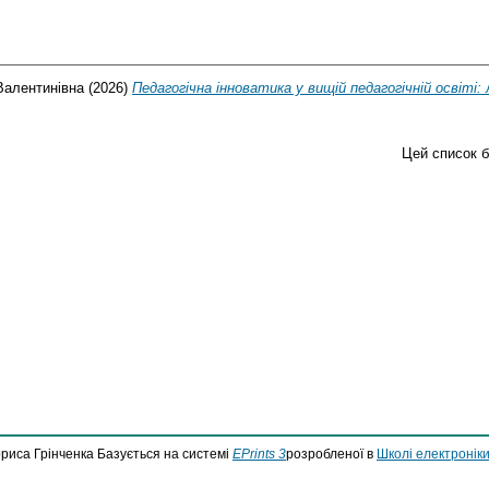
Валентинівна
(2026)
Педагогічна інноватика у вищій педагогічній освіті: 
Цей список 
ориса Грінченка Базується на системі
EPrints 3
розробленої в
Школі електроніки