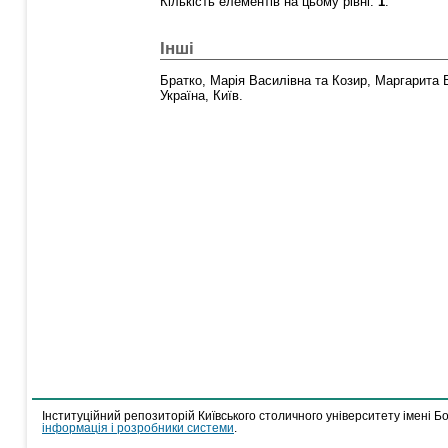
Кількість елементів на цьому рівні:
1
.
Інші
Братко, Марія Василівна
та
Козир, Маргарита 
Україна, Київ.
Інституційний репозиторій Київського столичного університету імені Б
інформація і розробники системи
.