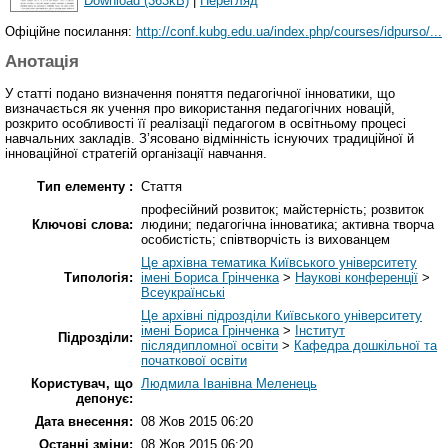
Download (363kB)
|
Перегляд
Офіційне посилання:
http://conf.kubg.edu.ua/index.php/courses/idpurso/...
Анотація
У статті подано визначення поняття педагогічної інноватики, що
визначається як учення про використання педагогічних новацій,
розкрито особливості її реалізації педагогом в освітньому процесі
навчальних закладів. З’ясовано відмінність існуючих традиційної й
інноваційної стратегій організації навчання.
Тип елементу :
Стаття
професійний розвиток; майстерність; розвиток
Ключові слова:
людини; педагогічна інноватика; активна творча
особистість; співтворчість із вихованцем
Це архівна тематика Київського університету
Типологія:
імені Бориса Грінченка
>
Наукові конференції
>
Всеукраїнські
Це архівні підрозділи Київського університету
імені Бориса Грінченка
>
Інститут
Підрозділи:
післядипломної освіти
>
Кафедра дошкільної та
початкової освіти
Користувач, що
Людмила Іванівна Меленець
депонує:
Дата внесення:
08 Жов 2015 06:20
Останні зміни:
08 Жов 2015 06:20