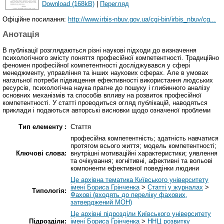
Download (168kB)
|
Перегляд
Офіційне посилання:
http://www.irbis-nbuv.gov.ua/cgi-bin/irbis_nbuv/cg...
Анотація
В публікації розглядаються різні наукові підходи до визначення
психологічного змісту поняття професійної компетентності. Традиційно
феномен професійної компетентності досліджувався у сфері
менеджменту, управління та інших наукових сферах. Але в умовах
нагальної потреби підвищення ефективності використання людських
ресурсів, психологічна наука прагне до пошуку і глибинного аналізу
основних механізмів та способів впливу на розвиток професійної
компетентності. У статті проводиться огляд публікацій, наводяться
приклади і подаються авторські висновки щодо означеної проблеми
Тип елементу :
Стаття
професійна компетентність; здатність навчатися
протягом всього життя; модель компетентності;
Ключові слова:
внутрішні мотиваційні характеристики; уявлення
та очікування; когнітивні, афективні та вольові
компоненти ефективної поведінки людини
Це архівна тематика Київського університету
імені Бориса Грінченка
>
Статті у журналах
>
Типологія:
Фахові (входять до переліку фахових,
затверджений МОН)
Це архівні підрозділи Київського університету
Підрозділи:
імені Бориса Грінченка
>
ННЦ розвитку