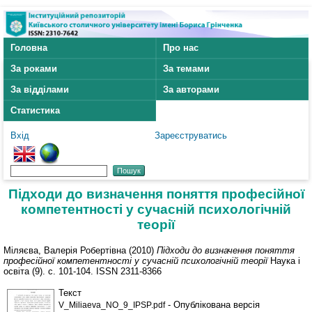
Головна
Про нас
За роками
За темами
За відділами
За авторами
Статистика
Вхід
Зареєструватись
Підходи до визначення поняття професійної
компетентності у сучасній психологічній
теорії
Міляєва, Валерія Робертівна
(2010)
Підходи до визначення поняття
професійної компетентності у сучасній психологічній теорії
Наука і
освіта (9). с. 101-104. ISSN 2311-8366
Текст
- Опублікована версія
V_Miliaeva_NO_9_IPSP.pdf