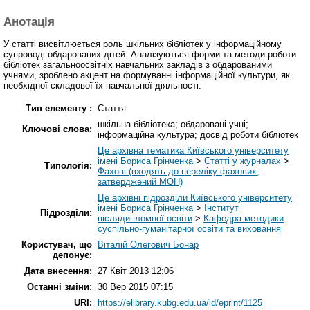
Анотація
У статті висвітлюється роль шкільних бібліотек у інформаційному
супроводі обдарованих дітей. Аналізуються форми та методи роботи
бібліотек загальноосвітніх навчальних закладів з обдарованими
учнями, зроблено акцент на формуванні інформаційної культури, як
необхідної складової їх навчальної діяльності.
Тип елементу :
Стаття
шкільна бібліотека; обдаровані учні;
Ключові слова:
інформаційна культура; досвід роботи бібліотек
Це архівна тематика Київського університету
імені Бориса Грінченка
>
Статті у журналах
>
Типологія:
Фахові (входять до переліку фахових,
затверджений МОН)
Це архівні підрозділи Київського університету
імені Бориса Грінченка
>
Інститут
Підрозділи:
післядипломної освіти
>
Кафедра методики
суспільно-гуманітарної освіти та виховання
Користувач, що
Віталій Олегович Бонар
депонує:
Дата внесення:
27 Квіт 2013 12:06
Останні зміни:
30 Вер 2015 07:15
URI:
https://elibrary.kubg.edu.ua/id/eprint/1125