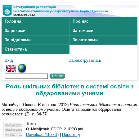
Головна
Про нас
За роками
За темами
За відділами
За авторами
Статистика
Вхід
Зареєструватись
Роль шкільних бібліотек в системі освіти з
обдарованими учнями
Матвійчук, Оксана Євгенівна
(2012)
Роль шкільних бібліотек в системі
освіти з обдарованими учнями
Освіта та розвиток обдарованої
особистості (2). с. 34-37.
Текст
O_Matvijchuk_EDGP_2_IPPO.pdf
Download (187kB)
|
Перегляд