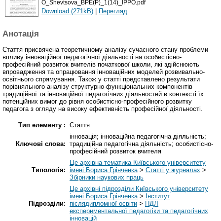
O_Shevtsova_BPE(P)_1(14)_IPPO.pdf
Download (271kB)
|
Перегляд
Анотація
Стаття присвячена теоретичному аналізу сучасного стану проблеми
впливу інноваційної педагогічної діяльності на особистісно-
професійний розвиток вчителів початкової школи, які здійснюють
впровадження та опрацювання інноваційних моделей розвивально-
освітнього спрямування. Також у статті представлено результати
порівняльного аналізу структурно-функціональних компонентів
традиційної та інноваційної педагогічних діяльностей в контексті їх
потенційних вимог до рівня особистісно-професійного розвитку
педагога з огляду на високу ефективність професійної діяльності.
Тип елементу :
Стаття
інновація; інноваційна педагогічна діяльність;
Ключові слова:
традиційна педагогічна діяльність; особистісно-
професійний розвиток вчителя
Це архівна тематика Київського університету
Типологія:
імені Бориса Грінченка
>
Статті у журналах
>
Збірники наукових праць
Це архівні підрозділи Київського університету
імені Бориса Грінченка
>
Інститут
Підрозділи:
післядипломної освіти
>
НДЛ
експериментальної педагогіки та педагогічних
інновацій