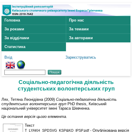
Головна
Про нас
За роками
За темами
За відділами
За авторами
Статистика
Вхід
Зареєструватись
Соціально-педагогічна діяльність
студентських волонтерських груп
Лях, Тетяна Леонідівна
(2009)
Соціально-педагогічна діяльність
студентських волонтерських груп
PhD thesis, Київський
національний університет імені Тараса Шевченка.
Це остання версія цього елемента.
Текст
- Опублікована версія
T_LYAKH_SPDSVG_KSP&KO_IPSP.pdf