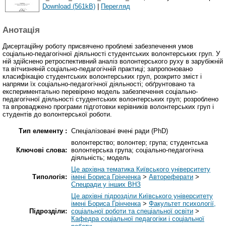
Download (561kB)
|
Перегляд
Анотація
Дисертаційну роботу присвячено проблемі забезпечення умов
соціально-педагогічної діяльності студентських волонтерських груп. У
ній здійснено ретроспективний аналіз волонтерського руху в зарубіжній
та вітчизняній соціально-педагогічній практиці; запропоновано
класифікацію студентських волонтерських груп, розкрито зміст і
напрями їх соціально-педагогічної діяльності; обґрунтовано та
експериментально перевірено модель забезпечення соціально-
педагогічної діяльності студентських волонтерських груп; розроблено
та впроваджено програми підготовки керівників волонтерських груп і
студентів до волонтерської роботи.
Тип елементу :
Спеціалізовані вчені ради (PhD)
волонтерство; волонтер; група; студентська
Ключові слова:
волонтерська група; соціально-педагогічна
діяльність; модель
Це архівна тематика Київського університету
Типологія:
імені Бориса Грінченка
>
Автореферати
>
Спецради у інших ВНЗ
Це архівні підрозділи Київського університету
імені Бориса Грінченка
>
Факультет психології,
Підрозділи:
соціальної роботи та спеціальної освіти
>
Кафедра соціальної педагогіки і соціальної