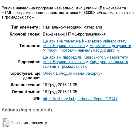
Робоча навчальна програма навчальної дисципліни «Веб-дизайн та
HTML-програмування» напрям підготовки 6.030302 «Реклама та зв’язки
з громадськістю»
Тип елементу :
Навчально-методичні матеріали
Ключові слова:
Веб-дизайн; HTML-програмування
Це архівна тематика Київського університету
Типологія:
імені Бориса Грінченка
>
Нормативні документи
>
Робочі програми навчальних дисциплін
Це архівні підрозділи Київського університету
Підрозділи:
імені Бориса Грінченка
>
Кафедра реклами та
зв'язків з громадськістю
Користувач, що
Олеся Володимирівна Захарчук
депонує:
Дата внесення:
18 Груд 2015 11:35
Останні зміни:
18 Груд 2015 11:35
URI:
https://elibrary.kubg.edu.ua/id/eprint/12147
Actions (login required)
Перегляд елементу