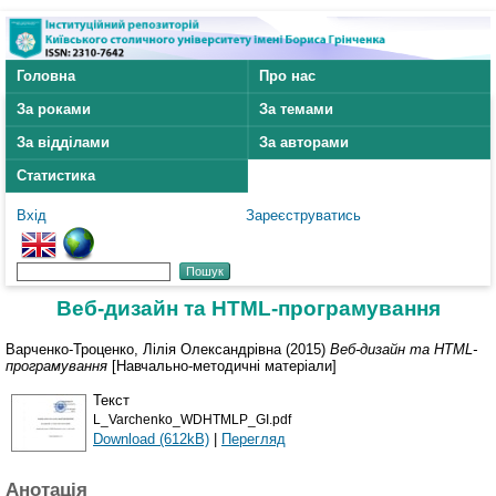
Головна
Про нас
За роками
За темами
За відділами
За авторами
Статистика
Вхід
Зареєструватись
Веб-дизайн та HTML-програмування
Варченко-Троценко, Лілія Олександрівна
(2015)
Веб-дизайн та HTML-
програмування
[Навчально-методичні матеріали]
Текст
L_Varchenko_WDHTMLP_GI.pdf
Download (612kB)
|
Перегляд
Анотація