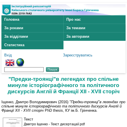
Головна
Про нас
За роками
За темами
За відділами
За авторами
Статистика
Вхід
Зареєструватись
"Предки-троянці"в легендах про спільне
минуле історіографічного та політичного
дискурсів Англії й Франції ХІІ - ХVІІ сторіч
Іщенко, Дмитро Володимирович
(2016)
"Предки-троянці"в легендах про
спільне минуле історіографічного та політичного дискурсів Англії й
Франції ХІІ - ХVІІ сторіч
PhD thesis, КУ ім.Б. Грінченка.
Текст
Дмитро Іщенко - Текст дисертацaії.pdf