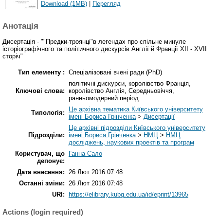
Download (1MB)
|
Перегляд
Анотація
Дисертація - ""Предки-троянці"в легендах про спільне минуле
історіографічного та політичного дискурсів Англії й Франції ХІІ - ХVІІ
сторіч"
Тип елементу :
Спеціалізовані вчені ради (PhD)
політичні дискурси, королівство Франція,
Ключові слова:
королівство Англія, Середньовіччя,
ранньомодерний період
Це архівна тематика Київського університету
Типологія:
імені Бориса Грінченка
>
Дисертації
Це архівні підрозділи Київського університету
Підрозділи:
імені Бориса Грінченка
>
НМЦ
>
НМЦ
досліджень, наукових проектів та програм
Користувач, що
Ганна Сало
депонує:
Дата внесення:
26 Лют 2016 07:48
Останні зміни:
26 Лют 2016 07:48
URI:
https://elibrary.kubg.edu.ua/id/eprint/13965
Actions (login required)