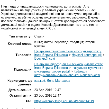
Нині педагогічна думка досягла незнаних доти успіхів. Але
незважаючи на відсутність у великої української поетеси - Лесі
Українки дипломованої академічної освіти, вона була надзвичайно
освіченою, всебічно розвинутою,інтелегентною людиною. В чому
полягає феномен даного явища? В статті досліджуються особливості
домашньої освіти в родині Косачів-Драгоманових та стиль життя
української інтелегенції кінця ХІХ ст.
Тип елементу :
Стаття
книга; листи; переклад; традиція; історія;
Ключові слова:
музика;
Це архівна тематика Київського університету
Типологія:
імені Бориса Грінченка
>
Наукові конференції
>
Всеукраїнські
Це архівні підрозділи Київського університету
імені Бориса Грінченка
>
Факультет музичного
Підрозділи:
мистецтва і хореографії
>
Кафедра
інструментально-виконавської майстерності
Користувач, що
зав.каб. Лена Малахова
депонує:
Дата внесення:
23 Бер 2016 12:47
Останні зміни:
23 Бер 2016 12:47
URI:
https://elibrary.kubg.edu.ua/id/eprint/14119