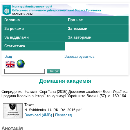
Головна
Про нас
За роками
За темами
За відділами
За авторами
Статистика
Вхід
Зареєструватись
Домашня академія
Свириденко, Наталія Сергіївна
(2016)
Домашня академія
Леся Українка
і родина Косачів в історії та культурі України та Волині (57). с. 160-164.
Текст
N_Sviridenko_LUIRK_DA_2016.pdf
Download (4MB)
|
Перегляд
Анотація