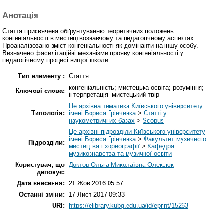
Анотація
Стаття присвячена обґрунтуванню теоретичних положень
конгеніальності в мистецтвознавчому та педагогічному аспектах.
Проаналізовано зміст конгеніальності як домінанти на іншу особу.
Визначено фасилітаційні механізми прояву конгеніальності у
педагогічному процесі вищої школи.
Тип елементу :
Стаття
конгеніальність; мистецька освіта; розуміння;
Ключові слова:
інтерпретація; мистецький твір
Це архівна тематика Київського університету
Типологія:
імені Бориса Грінченка
>
Статті у
наукометричних базах
>
Scopus
Це архівні підрозділи Київського університету
імені Бориса Грінченка
>
Факультет музичного
Підрозділи:
мистецтва і хореографії
>
Кафедра
музикознавства та музичної освіти
Користувач, що
Доктор Ольга Миколаївна Олексюк
депонує:
Дата внесення:
21 Жов 2016 05:57
Останні зміни:
17 Лист 2017 09:33
URI:
https://elibrary.kubg.edu.ua/id/eprint/15263