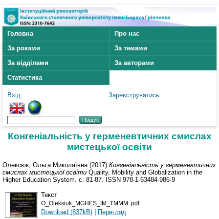
Головна
Про нас
За роками
За темами
За відділами
За авторами
Статистика
Вхід
Зареєструватись
Конгеніальність у герменевтичних смислах
мистецької освіти
Олексюк, Ольга Миколаївна
(2017)
Конгеніальність у герменевтичних
смислах мистецької освіти
Quality, Mobility and Globalization in the
Higher Education System. с. 81-87. ISSN 978-1-63484-986-9
Текст
O_Oleksiuk_MGHES_IM_TMMM .pdf
Download (837kB)
|
Перегляд